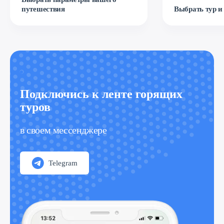
путешествия
Выбрать тур и
Подключись к ленте горящих
туров
в своем мессенджере
Telegram